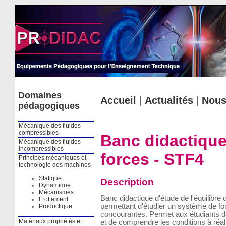
Cookies management panel
Domaines
Accueil
|
Actualités
|
Nous
pédagogiques
Mécanique des fluides
compressibles
Banc didactique 
Mécanique des fluides
incompressibles
forces - STF4
Principes mécaniques et
technologie des machines
Statique
Description
Dynamique
Mécanismes
Banc didactique d'étude de l'équilibre
Frottement
permettant d'étudier un système de fo
Productique
concourantes. Permet aux étudiants de
Matériaux propriétés et
et de comprendre les conditions à réalis