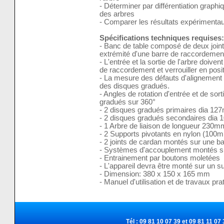
- Déterminer par différentiation graphi
des arbres
- Comparer les résultats expérimentau
Spécifications techniques requises:
- Banc de table composé de deux join
extrémité d'une barre de raccordemen
- L'entrée et la sortie de l'arbre doiven
de raccordement et verrouiller en posi
- La mesure des défauts d'alignement 
des disques gradués.
- Angles de rotation d'entrée et de so
gradués sur 360°
- 2 disques gradués primaires dia 1
- 2 disques gradués secondaires dia
- 1 Arbre de liaison de longueur 230m
- 2 Supports pivotants en nylon (1
- 2 joints de cardan montés sur une 
- Systèmes d'accouplement montés su
- Entrainement par boutons moletées
- L'appareil devra être monté sur un su
- Dimension: 380 x 150 x 165 mm
- Manuel d'utilisation et de travaux pra
Tél : 09 81 10 07 39 et 09 81 11 07 