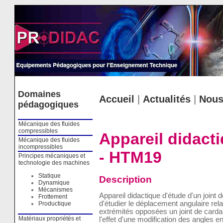
Cookies management panel
Domaines
Accueil
|
Actualités
|
Nous
pédagogiques
Mécanique des fluides
compressibles
Appareil didacti
Mécanique des fluides
incompressibles
- HTM19
Principes mécaniques et
technologie des machines
Statique
Description
Dynamique
Mécanismes
Appareil didactique d'étude d'un joint 
Frottement
d'étudier le déplacement angulaire rel
Productique
extrémités opposées un joint de carda
Matériaux propriétés et
l'effet d'une modification des angles e