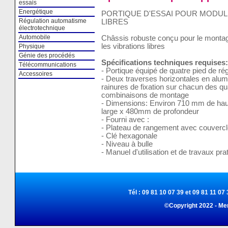
essais
Energétique
PORTIQUE D'ESSAI POUR MODUL
Régulation automatisme
LIBRES
électrotechnique
Automobile
Châssis robuste conçu pour le monta
les vibrations libres
Physique
Génie des procédés
Spécifications techniques requises:
Télécommunications
- Portique équipé de quatre pied de ré
Accessoires
- Deux traverses horizontales en alu
rainures de fixation sur chacun des qu
combinaisons de montage
- Dimensions: Environ 710 mm de hau
large x 480mm de profondeur
- Fourni avec :
- Plateau de rangement avec couvercl
- Clé hexagonale
- Niveau à bulle
- Manuel d'utilisation et de travaux pra
Tél : 09 81 10 07 39 et 09 81 11 07 
©Copyright 2022 - Me