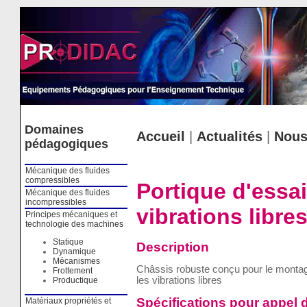
Cookies management panel
Domaines
Accueil
|
Actualités
|
Nous
pédagogiques
Mécanique des fluides
compressibles
Portique d'essa
Mécanique des fluides
incompressibles
vibrations libre
Principes mécaniques et
technologie des machines
Statique
Description
Dynamique
Mécanismes
Châssis robuste conçu pour le monta
Frottement
les vibrations libres
Productique
Spécifications pour appel d
Matériaux propriétés et