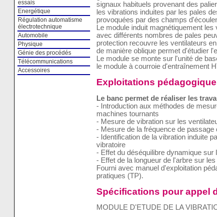
essais
signaux habituels provenant des palie
Energétique
les vibrations induites par les pales de
provoquées par des champs d'écoule
Régulation automatisme
électrotechnique
Le module induit magnétiquement les vi
avec différents nombres de pales peuv
Automobile
protection recouvre les ventilateurs en
Physique
de manière oblique permet d'étudier l'
Génie des procédés
Le module se monte sur l'unité de bas
Télécommunications
le module à courroie d'entraînement
Accessoires
Exploitations pédagogique
Le banc permet de réaliser les trava
- Introduction aux méthodes de mesure
machines tournants
- Mesure de vibration sur les ventilate
- Mesure de la fréquence de passage d
- Identification de la vibration induite 
vibratoire
- Effet du déséquilibre dynamique sur l
- Effet de la longueur de l'arbre sur les
Fourni avec manuel d'exploitation pé
pratiques (TP).
Spécifications pour appel d
MODULE D'ETUDE DE LA VIBRATI