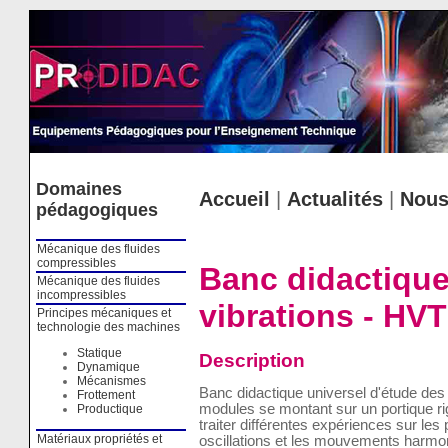
Cookies management panel
Domaines
Accueil
|
Actualités
|
Nous
pédagogiques
Mécanique des fluides
compressibles
Banc didactique
Mécanique des fluides
incompressibles
vibrations - HV
Principes mécaniques et
technologie des machines
Statique
Description
Dynamique
Mécanismes
Banc didactique universel d'étude de
Frottement
modules se montant sur un portique ri
Productique
traiter différentes expériences sur le
Matériaux propriétés et
oscillations et les mouvements harmo