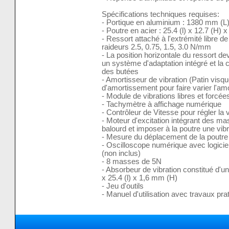
Spécifications techniques requises:
- Portique en aluminium : 1380 mm (L
- Poutre en acier : 25.4 (l) x 12.7 (H)
- Ressort attaché à l'extrémité libre de
raideurs 2.5, 0.75, 1.5, 3.0 N/mm
- La position horizontale du ressort dev
un système d'adaptation intégré et la 
des butées
- Amortisseur de vibration (Patin visq
d'amortissement pour faire varier l'am
- Module de vibrations libres et forcée
- Tachymètre à affichage numérique
- Contrôleur de Vitesse pour régler la v
- Moteur d'excitation intégrant des m
balourd et imposer à la poutre une vibr
- Mesure du déplacement de la poutre
- Oscilloscope numérique avec logicie
(non inclus)
- 8 masses de 5N
- Absorbeur de vibration constitué d'un
x 25.4 (l) x 1,6 mm (H)
- Jeu d'outils
- Manuel d'utilisation avec travaux pra