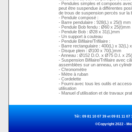
- Pendules simples et composés avec 
peut être suspendue à différentes posit
de trous de suspension percés sur la 
- Pendule composé :
- Barre pendulaire : 928(L) x 25(l) m
- Pendule Bob fendu : Ø60 x 25(t)mm
- Pendule Bob : Ø28 x 31(L)mm
- Un support à couteau
- Pendule Bifilaire/Trifilaire :
- Barre rectangulaire : 400(L) x 32(L)
- Disque plein : Ø100 x 70(L)mm
- Anneau : Ø152 D.O. x Ø75 D.I. x 25
- Suspension Bifilaire/Trifilaire avec 
assemblées sur un anneau, un cylindre
- Chronomètre
- Mètre à ruban
- Cordelette
- Fourni avec tous les outils et acces
utilisation
- Manuel d'utilisation et de travaux pra
Tél : 09 81 10 07 39 et 09 81 11 07 
©Copyright 2022 - Me