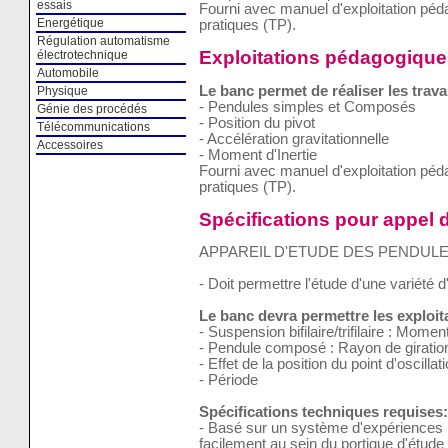
essais
Fourni avec manuel d'exploitation pé
Energétique
pratiques (TP).
Régulation automatisme
Exploitations pédagogique
électrotechnique
Automobile
Le banc permet de réaliser les trava
Physique
- Pendules simples et Composés
Génie des procédés
- Position du pivot
Télécommunications
- Accélération gravitationnelle
Accessoires
- Moment d'Inertie
Fourni avec manuel d'exploitation pé
pratiques (TP).
Spécifications pour appel d
APPAREIL D'ETUDE DES PENDUL
- Doit permettre l'étude d'une variété 
Le banc devra permettre les exploi
- Suspension bifilaire/trifilaire : Moment
- Pendule composé : Rayon de giratio
- Effet de la position du point d'oscillat
- Période
Spécifications techniques requises:
- Basé sur un système d'expériences 
facilement au sein du portique d'étud