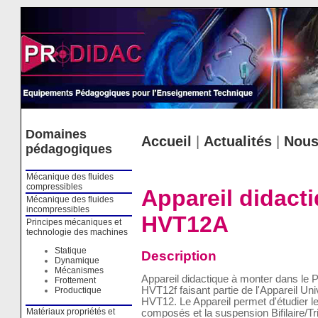
Cookies management panel
Domaines
Accueil
|
Actualités
|
Nous
pédagogiques
Mécanique des fluides
compressibles
Appareil didact
Mécanique des fluides
incompressibles
HVT12A
Principes mécaniques et
technologie des machines
Statique
Description
Dynamique
Mécanismes
Appareil didactique à monter dans le P
Frottement
HVT12f faisant partie de l'Appareil Un
Productique
HVT12. Le Appareil permet d'étudier l
Matériaux propriétés et
composés et la suspension Bifilaire/Tri 