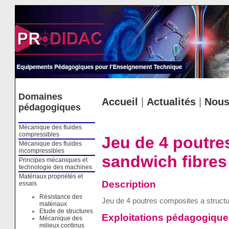
Cookies management panel
Domaines
Accueil
|
Actualités
|
Nous
pédagogiques
Mécanique des fluides
compressibles
Jeu de 4 poutre
Mécanique des fluides
incompressibles
sandwich fibre
Principes mécaniques et
technologie des machines
Matériaux propriétés et
Description
essais
Résistance des
Jeu de 4 poutres composites a struct
matériaux
Etude de structures
Exploitations pédagogique
Mécanique des
milieux continus