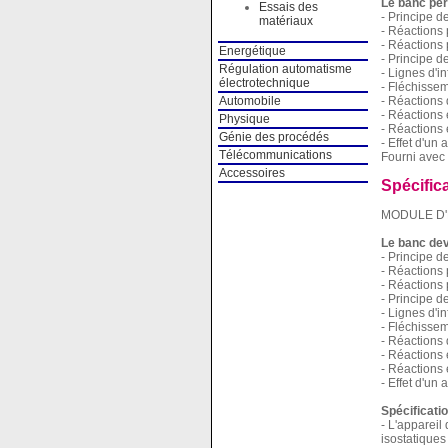
Le banc per
Essais des
- Principe 
matériaux
- Réactions 
- Réactions 
Energétique
- Principe d
Régulation automatisme
- Lignes d'i
électrotechnique
- Fléchissem
- Réactions 
Automobile
- Réactions 
Physique
- Réactions
Génie des procédés
- Effet d'un 
Télécommunications
Fourni avec 
Accessoires
Spécific
MODULE D'
Le banc dev
- Principe 
- Réactions 
- Réactions 
- Principe d
- Lignes d'i
- Fléchissem
- Réactions 
- Réactions 
- Réactions
- Effet d'un 
Spécificati
- L'appareil
isostatiques