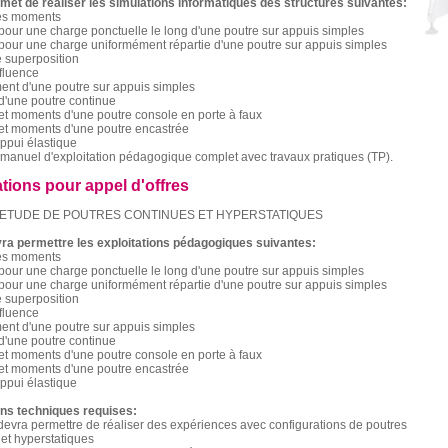
met de réaliser les simulations informatiques des structures suivantes:
des moments
pour une charge ponctuelle le long d'une poutre sur appuis simples
pour une charge uniformément répartie d'une poutre sur appuis simples
e superposition
nfluence
ent d'une poutre sur appuis simples
d'une poutre continue
et moments d'une poutre console en porte à faux
 et moments d'une poutre encastrée
appui élastique
manuel d'exploitation pédagogique complet avec travaux pratiques (TP).
ations pour appel d'offres
ETUDE DE POUTRES CONTINUES ET HYPERSTATIQUES
ra permettre les exploitations pédagogiques suivantes:
des moments
pour une charge ponctuelle le long d'une poutre sur appuis simples
pour une charge uniformément répartie d'une poutre sur appuis simples
e superposition
nfluence
ent d'une poutre sur appuis simples
d'une poutre continue
et moments d'une poutre console en porte à faux
 et moments d'une poutre encastrée
appui élastique
ons techniques requises:
 devra permettre de réaliser des expériences avec configurations de poutres
 et hyperstatiques