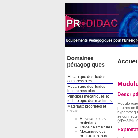
Cookies management panel
Domaines
Accuei
pédagogiques
Mécanique des fluides
compressibles
Module
Mécanique des fluides
incompressibles
Descript
Principes mécaniques et
technologie des machines
Module expé
Matériaux propriétés et
poutres en f
essais
hyperstatiqu
se connecte 
Résistance des
(VDAS® inté
matériaux
Etude de structures
Exploita
Mécanique des
milieux continus