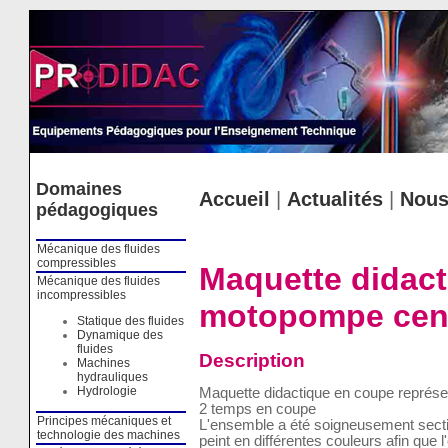
Cookies management panel
Domaines
Accueil
|
Actualités
|
Nous
pédagogiques
Mécanique des fluides
compressibles
Maquette didact
Mécanique des fluides
incompressibles
motopompe cent
Statique des fluides
Dynamique des
fluides
Description
Machines
hydrauliques
Hydrologie
Maquette didactique en coupe représe
2 temps en coupe
Principes mécaniques et
L'ensemble a été soigneusement secti
technologie des machines
peint en différentes couleurs afin que 