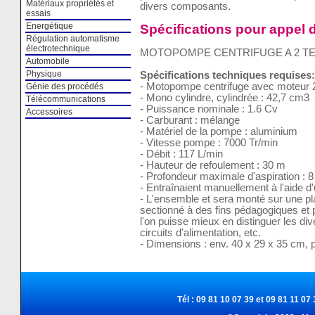
Matériaux propriétés et
divers composants.
essais
Energétique
Spécifications pour appel d
Régulation automatisme
électrotechnique
MOTOPOMPE CENTRIFUGE A 2 T
Automobile
Physique
Spécifications techniques requises:
- Motopompe centrifuge avec moteur 
Génie des procédés
- Mono cylindre, cylindrée : 42,7 cm3
Télécommunications
- Puissance nominale : 1.6 Cv
Accessoires
- Carburant : mélange
- Matériel de la pompe : aluminium
- Vitesse pompe : 7000 Tr/min
- Débit : 117 L/min
- Hauteur de refoulement : 30 m
- Profondeur maximale d'aspiration : 
- Entraînaient manuellement à l'aide d'
- L'ensemble et sera monté sur une p
sectionné à des fins pédagogiques et p
l'on puisse mieux en distinguer les di
circuits d'alimentation, etc.
- Dimensions : env. 40 x 29 x 35 cm, 
Tél : 09 81 10 07 39 et 09 81 11 07 