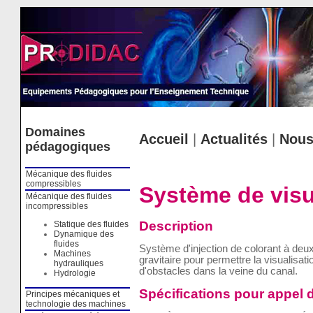
Cookies management panel
Domaines
Accueil
|
Actualités
|
Nous
pédagogiques
Mécanique des fluides
compressibles
Système de visu
Mécanique des fluides
incompressibles
Description
Statique des fluides
Dynamique des
fluides
Système d'injection de colorant à deu
Machines
gravitaire pour permettre la visualisat
hydrauliques
d'obstacles dans la veine du canal.
Hydrologie
Spécifications pour appel d
Principes mécaniques et
technologie des machines