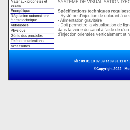
SYSTÈME DE VISUALISATION D'
Matériaux propriétés et
essais
Spécifications techniques requises:
Energétique
- Système d'injection de colorant à de
Régulation automatisme
- Alimentation gravitaire
électrotechnique
- Doit permettre la visualisation de li
Automobile
dans la veine du canal à l'aide de d'
Physique
d'injection orientées verticalement et 
Génie des procédés
Télécommunications
Accessoires
Tél : 09 81 10 07 39 et 09 81 11 07 
©Copyright 2022 - Me