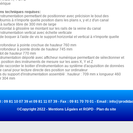
érique
ons techniques requises:
instrumentation permettant de positionner avec précision le bout des
fournis à n'importe quelle position dans les plans x, y et z d'un canal
à surface libre de 300 mm de large
rizontal à glissière se montant sur les rails de la veine du canal
instrumentation vertical avec échelle verticale
 de boquer à l'aide de vis le support horizontal et vertical à n'importe quelle
profondeur à pointe crochue de hauteur 760 mm
profondeur à pointe droite de hauteur 745 mm
itot de hauteur 770 mm
instrumentation déporté avec afficheur numérique permettant de sélectionner et
es position des instruments de mesure sur les axes X, Y et Z
é de raccorder le boitier d'instrumentation au système d'acquisition de données
le canal pour lecture directe des position sur ordinateur
s du support d'instrumentation assemblé : hauteur : 709 mm x longueur 460
ur 304 mm
l : 09 81 10 07 39 et 09 81 11 07 39 - Fax : 09 81 70 70 01 - Email :
info@prodidac
©Copyright 2022 - Mentions Légales et RGPD
-
Plan du site