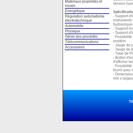
Matériaux propriétés et
Version num
essais
Energétique
Spécificati
- Support d'
Régulation automatisme
instruments 
électrotechnique
hydraulique 
Automobile
- Support ho
Physique
- Support d'
Génie des procédés
- Possibilité
position
Télécommunications
- Jauge de 
Accessoires
- Jauge de 
- Tube de P
- Boitier d'
d'afficher l
- Possibilit
fourni avec 
- Dimension
mm x large
Té