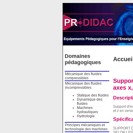
Cookies management panel
Domaines
Accuei
pédagogiques
Mécanique des fluides
compressibles
Suppor
Mécanique des fluides
axes x
incompressibles
Statique des fluides
Descript
Dynamique des
fluides
Support d'i
Machines
et z en ver
hydrauliques
Hydrologie
Spécific
Principes mécaniques et
SUPPORT 
technologie des machines
SELON LES 