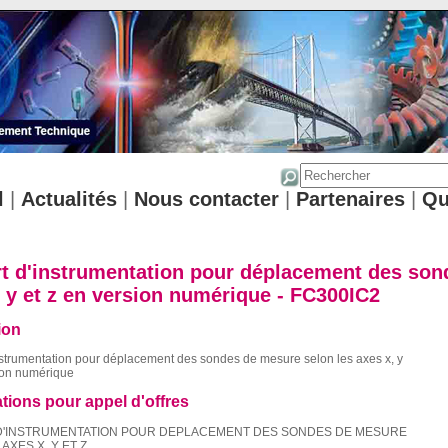
l
|
Actualités
|
Nous contacter
|
Partenaires
|
Qu
t d'instrumentation pour déplacement des son
, y et z en version numérique - FC300IC2
ion
nstrumentation pour déplacement des sondes de mesure selon les axes x, y
sion numérique
ations pour appel d'offres
D'INSTRUMENTATION POUR DEPLACEMENT DES SONDES DE MESURE
AXES X, Y ET Z