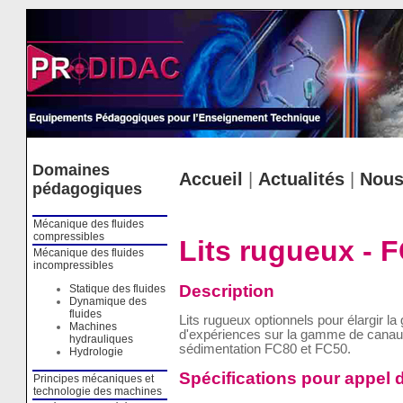
Cookies management panel
Domaines
Accueil
|
Actualités
|
Nous
pédagogiques
Mécanique des fluides
compressibles
Lits rugueux - 
Mécanique des fluides
incompressibles
Description
Statique des fluides
Dynamique des
fluides
Lits rugueux optionnels pour élargir l
Machines
d'expériences sur la gamme de canaux
hydrauliques
sédimentation FC80 et FC50.
Hydrologie
Spécifications pour appel d
Principes mécaniques et
technologie des machines