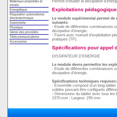
Permet d'étudier la dissipation d'énerg
Matériaux propriétés et
essais
Exploitations pédagogique
Energétique
Régulation automatisme
Le module expérimental permet de ré
électrotechnique
suivants:
Automobile
- Etude de différentes combinaisons 
Physique
dissipation d'énergie.
Génie des procédés
- Fourni avec manuel d'exploitation p
Télécommunications
pratiques (TP).
Accessoires
Spécifications pour appel d
DISSIPATEUR D'ENERGIE
Le module devra permettre les expl
- Etude de différentes combinaisons 
dissipation d'énergie.
Spécifications techniques requises:
- Ensemble composé d'un long tablier e
solides pouvant être configurés différe
- Dimensions du tablier avec tous les 
1970 mm ; Largeur: 295 mm