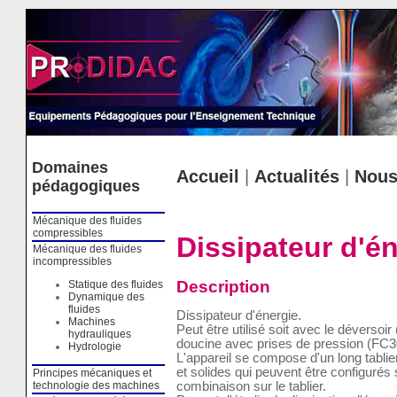
Cookies management panel
Domaines
Accueil
|
Actualités
|
Nous
pédagogiques
Mécanique des fluides
compressibles
Dissipateur d'é
Mécanique des fluides
incompressibles
Description
Statique des fluides
Dynamique des
fluides
Dissipateur d'énergie.
Machines
Peut être utilisé soit avec le déversoi
hydrauliques
doucine avec prises de pression (FC3
Hydrologie
L'appareil se compose d'un long tablie
et solides qui peuvent être configurés
Principes mécaniques et
technologie des machines
combinaison sur le tablier.