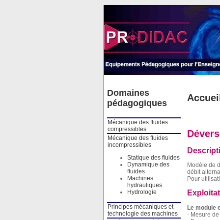
Cookies management panel
Domaines
Accuei
pédagogiques
Mécanique des fluides
compressibles
Dévers
Mécanique des fluides
incompressibles
Descript
Statique des fluides
Dynamique des
Modèle de dé
fluides
débit alterna
Machines
Pour utilisa
hydrauliques
Hydrologie
Exploita
Principes mécaniques et
Le module e
technologie des machines
- Mesure de 