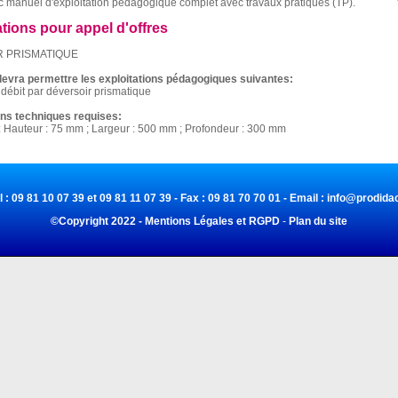
c manuel d'exploitation pédagogique complet avec travaux pratiques (TP).
ations pour appel d'offres
 PRISMATIQUE
evra permettre les exploitations pédagogiques suivantes:
débit par déversoir prismatique
ons techniques requises:
 Hauteur : 75 mm ; Largeur : 500 mm ; Profondeur : 300 mm
l : 09 81 10 07 39 et 09 81 11 07 39 - Fax : 09 81 70 70 01 - Email :
info@prodidac
©Copyright 2022 - Mentions Légales et RGPD
-
Plan du site