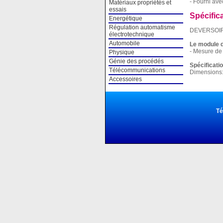
- Fourni ave
Matériaux propriétés et
essais
Spécific
Energétique
Régulation automatisme
DEVERSOIR
électrotechnique
Automobile
Le module d
- Mesure de 
Physique
Génie des procédés
Spécificati
Télécommunications
Dimensions:
Accessoires
Té