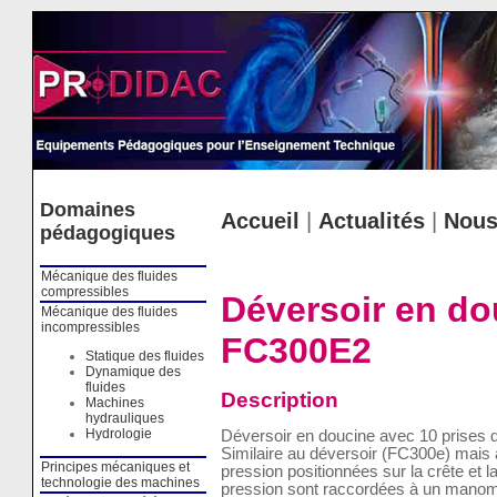
Cookies management panel
Domaines
Accueil
|
Actualités
|
Nous
pédagogiques
Mécanique des fluides
compressibles
Déversoir en do
Mécanique des fluides
incompressibles
FC300E2
Statique des fluides
Dynamique des
fluides
Description
Machines
hydrauliques
Hydrologie
Déversoir en doucine avec 10 prises 
Similaire au déversoir (FC300e) mais a
Principes mécaniques et
pression positionnées sur la crête et l
technologie des machines
pression sont raccordées à un manom