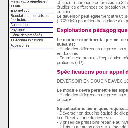
Matériaux propriétés et
afficheur numérique de pression à 32 vo
essais
étudier les différences de pression sur 
Energétique
doucine.
Régulation automatisme
Le déversoir peut également être utilis
électrotechnique
(FC300e3) pour étendre la plage d'exp
Automobile
Exploitations pédagogique
Physique
Génie des procédés
Le module expérimental permet de ré
Télécommunications
suivants:
Accessoires
- Etude des différences de pression sur
en doucine.
- Fourni avec manuel d'exploitation p
pratiques (TP).
Spécifications pour appel d
DEVERSOIR EN DOUCINE AVEC 10
Le module devra permettre les expl
- Etude des différences de pression sur
doucine.
Spécifications techniques requises:
- Déversoir en doucine équipé de dix 
la crête et la face du déversoir
- 8 prises de pressions répartie au niv
- 2 Prises de pressions sur la face d