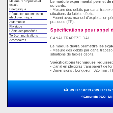
Le module expérimental permet de ré
Matériaux propriétés et
essais
suivants:
- Mesure des débits par canal trapezo
Energétique
situations de faibles débits.
Régulation automatisme
- Fourni avec manuel d'exploitation p
électrotechnique
pratiques (TP).
Automobile
Physique
Spécifications pour appel d
Génie des procédés
Télécommunications
CANAL TRAPEZOIDAL
Accessoires
Le module devra permettre les expl
- Mesure des débits par canal trapezo
situations de faibles débits.
Spécifications techniques requises:
- Canal en plexiglas transparent de fo
- Dimensions : Longueur : 925 mm ; H
Tél : 09 81 10 07 39 et 09 81 11 07 
©Copyright 2022 - Me