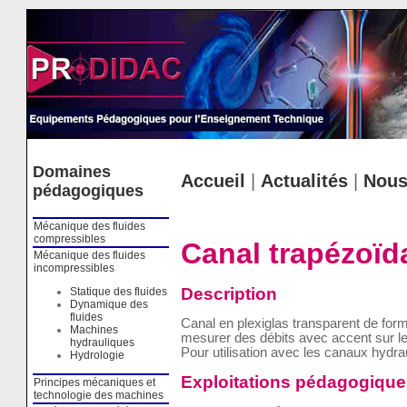
Cookies management panel
Domaines
Accueil
|
Actualités
|
Nous
pédagogiques
Mécanique des fluides
compressibles
Canal trapézoïd
Mécanique des fluides
incompressibles
Description
Statique des fluides
Dynamique des
fluides
Canal en plexiglas transparent de for
Machines
mesurer des débits avec accent sur les
hydrauliques
Pour utilisation avec les canaux hydra
Hydrologie
Exploitations pédagogique
Principes mécaniques et
technologie des machines