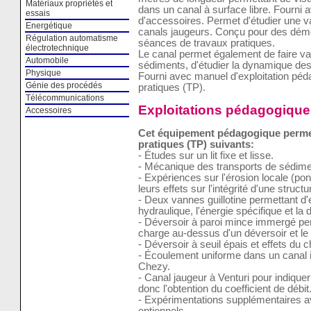
Matériaux propriétés et
dans un canal à surface libre. Fourni
essais
d'accessoires. Permet d'étudier une v
Energétique
canals jaugeurs. Conçu pour des démo
Régulation automatisme
séances de travaux pratiques.
électrotechnique
Le canal permet également de faire vari
Automobile
sédiments, d'étudier la dynamique des 
Physique
Fourni avec manuel d'exploitation pé
Génie des procédés
pratiques (TP).
Télécommunications
Exploitations pédagogique
Accessoires
Cet équipement pédagogique permet 
pratiques (TP) suivants:
- Études sur un lit fixe et lisse.
- Mécanique des transports de sédime
- Expériences sur l'érosion locale (po
leurs effets sur l'intégrité d'une structu
- Deux vannes guillotine permettant d'
hydraulique, l'énergie spécifique et la 
- Déversoir à paroi mince immergé perme
charge au-dessus d'un déversoir et le 
- Déversoir à seuil épais et effets du 
- Écoulement uniforme dans un canal i
Chezy.
- Canal jaugeur à Venturi pour indiquer l
donc l'obtention du coefficient de débit
- Expérimentations supplémentaires a
optionnels