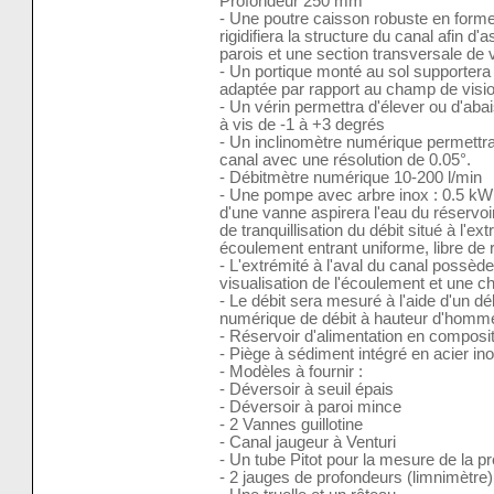
Profondeur 250 mm
- Une poutre caisson robuste en forme
rigidifiera la structure du canal afin d'
parois et une section transversale de 
- Un portique monté au sol supportera 
adaptée par rapport au champ de visio
- Un vérin permettra d'élever ou d'abai
à vis de -1 à +3 degrés
- Un inclinomètre numérique permettra
canal avec une résolution de 0.05°.
- Débitmètre numérique 10-200 l/min
- Une pompe avec arbre inox : 0.5 k
d'une vanne aspirera l'eau du réservoi
de tranquillisation du débit situé à l'e
écoulement entrant uniforme, libre de
- L'extrémité à l'aval du canal possède
visualisation de l'écoulement et une ch
- Le débit sera mesuré à l'aide d'un dé
numérique de débit à hauteur d'homm
- Réservoir d'alimentation en compos
- Piège à sédiment intégré en acier in
- Modèles à fournir :
- Déversoir à seuil épais
- Déversoir à paroi mince
- 2 Vannes guillotine
- Canal jaugeur à Venturi
- Un tube Pitot pour la mesure de la p
- 2 jauges de profondeurs (limnimètre)