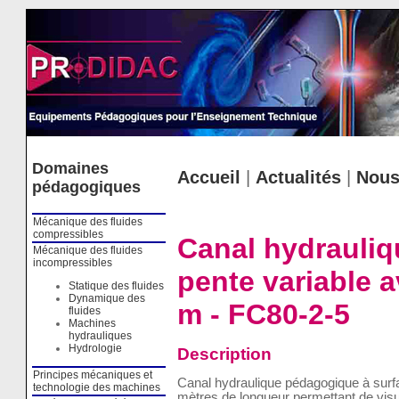
Cookies management panel
Domaines
Accueil
|
Actualités
|
Nous
pédagogiques
Mécanique des fluides
compressibles
Canal hydrauliqu
Mécanique des fluides
incompressibles
pente variable a
Statique des fluides
Dynamique des
m - FC80-2-5
fluides
Machines
hydrauliques
Hydrologie
Description
Principes mécaniques et
Canal hydraulique pédagogique à surfac
technologie des machines
mètres de longueur permettant de visu