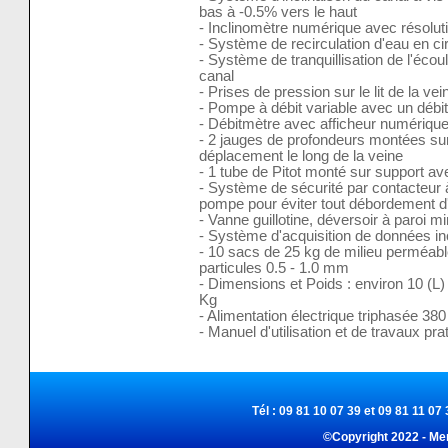
bas à -0.5% vers le haut
- Inclinomètre numérique avec résoluti
- Système de recirculation d'eau en ci
- Système de tranquillisation de l'éco
canal
- Prises de pression sur le lit de la ve
- Pompe à débit variable avec un déb
- Débitmètre avec afficheur numériqu
- 2 jauges de profondeurs montées sur 
déplacement le long de la veine
- 1 tube de Pitot monté sur support ave
- Système de sécurité par contacteur à 
pompe pour éviter tout débordement d
- Vanne guillotine, déversoir à paroi m
- Système d'acquisition de données in
- 10 sacs de 25 kg de milieu perméable, t
particules 0.5 - 1.0 mm
- Dimensions et Poids : environ 10 (L) 
Kg
- Alimentation électrique triphasée 380
- Manuel d'utilisation et de travaux pr
Tél : 09 81 10 07 39 et 09 81 11 07 
©Copyright 2022 - Me