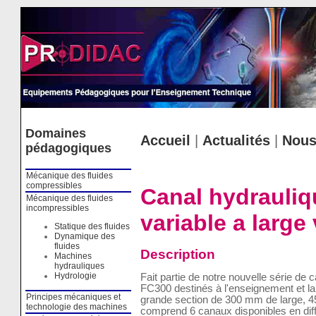
Cookies management panel
Domaines
Accueil
|
Actualités
|
Nous
pédagogiques
Mécanique des fluides
compressibles
Canal hydrauliqu
Mécanique des fluides
incompressibles
variable a large 
Statique des fluides
Dynamique des
fluides
Description
Machines
hydrauliques
Hydrologie
Fait partie de notre nouvelle série de 
FC300 destinés à l'enseignement et l
Principes mécaniques et
grande section de 300 mm de large,
technologie des machines
comprend 6 canaux disponibles en diffé