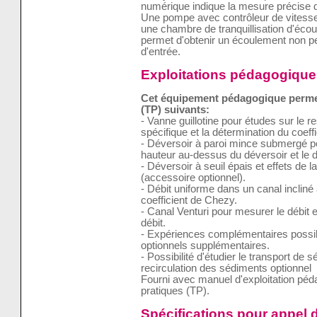
numérique indique la mesure précise de
Une pompe avec contrôleur de vitesse 
une chambre de tranquillisation d'éco
permet d'obtenir un écoulement non pe
d'entrée.
Exploitations pédagogique
Cet équipement pédagogique permet 
(TP) suivants:
- Vanne guillotine pour études sur le r
spécifique et la détermination du coeffi
- Déversoir à paroi mince submergé perm
hauteur au-dessus du déversoir et le d
- Déversoir à seuil épais et effets de l
(accessoire optionnel).
- Débit uniforme dans un canal incliné 
coefficient de Chezy.
- Canal Venturi pour mesurer le débit et
débit.
- Expériences complémentaires poss
optionnels supplémentaires.
- Possibilité d'étudier le transport d
recirculation des sédiments optionnel
Fourni avec manuel d'exploitation pé
pratiques (TP).
Spécifications pour appel d