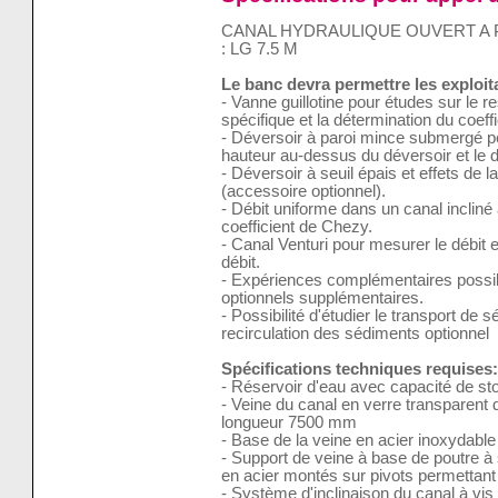
CANAL HYDRAULIQUE OUVERT A P
: LG 7.5 M
Le banc devra permettre les exploi
- Vanne guillotine pour études sur le r
spécifique et la détermination du coeffi
- Déversoir à paroi mince submergé perm
hauteur au-dessus du déversoir et le d
- Déversoir à seuil épais et effets de l
(accessoire optionnel).
- Débit uniforme dans un canal incliné 
coefficient de Chezy.
- Canal Venturi pour mesurer le débit et
débit.
- Expériences complémentaires poss
optionnels supplémentaires.
- Possibilité d'étudier le transport d
recirculation des sédiments optionnel
Spécifications techniques requises:
- Réservoir d'eau avec capacité de s
- Veine du canal en verre transparent 
longueur 7500 mm
- Base de la veine en acier inoxydable
- Support de veine à base de poutre à 
en acier montés sur pivots permettant
- Système d'inclinaison du canal à vis 