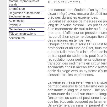
Matériaux propriétés et
10, 12.5 et 15 mètres.
essais
Energétique
Les canaux sont équipés d'un système 
Régulation automatisme
d'eau intégré avec mesure de débit 
électrotechnique
précises durant les expériences.
Automobile
Le canal est équipé de mesures de pres
long de la veine d'essai. Ces prises 
Physique
à un manomètre de multitube ou à un a
Génie des procédés
mesures. L'afficheur de pression numé
Télécommunications
raccordé à un système d'acquisition d
Accessoires
des mesures en temps réel.
Chaque canal de la série FC300 est f
profondeur et un tube de Pitot, tous m
sur des rails montés à la surface de la
Le transport de sédiments peut être ét
recirculation pour sédiments optionne
transport des sédiments en circuit ferm
sédiments et d'un mécanisme d'alimen
sable du piège vers un système d'alim
d'essai entre les expériences.
La veine est réalisée en verre transpa
permet d'assurer le parallélisme des p
constante le long de la veine. Une poutr
la structure du canal sur toute sa lon
l'ensemble du canal et positionne la v
que les étudiants puissent parfaiteme
Un système à vis sans fin permet d'incl