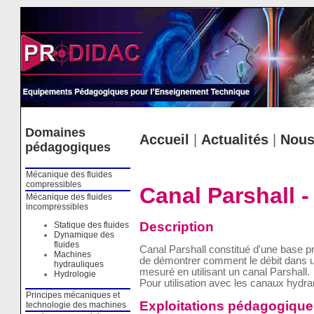
Cookies management panel
Domaines
Accueil
|
Actualités
|
Nous
pédagogiques
Mécanique des fluides
compressibles
Canal Parshall 
Mécanique des fluides
incompressibles
Description
Statique des fluides
Dynamique des
fluides
Canal Parshall constitué d'une base pr
Machines
de démontrer comment le débit dans un
hydrauliques
mesuré en utilisant un canal Parshall.
Hydrologie
Pour utilisation avec les canaux hydra
Principes mécaniques et
Exploitations pédagogique
technologie des machines