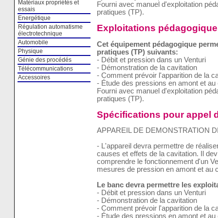
Matériaux propriétés et
Fourni avec manuel d'exploitation pé
essais
pratiques (TP).
Energétique
Exploitations pédagogique
Régulation automatisme
électrotechnique
Automobile
Cet équipement pédagogique permet 
Physique
pratiques (TP) suivants:
- Débit et pression dans un Venturi
Génie des procédés
- Démonstration de la cavitation
Télécommunications
- Comment prévoir l'apparition de la ca
Accessoires
- Étude des pressions en amont et au 
Fourni avec manuel d'exploitation pé
pratiques (TP).
Spécifications pour appel d
APPAREIL DE DEMONSTRATION DE
- L'appareil devra permettre de réalise
causes et effets de la cavitation. Il d
comprendre le fonctionnement d'un Ven
mesures de pression en amont et au co
Le banc devra permettre les exploi
- Débit et pression dans un Venturi
- Démonstration de la cavitation
- Comment prévoir l'apparition de la ca
- Étude des pressions en amont et au 