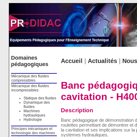
Cookies management panel
Domaines
Accueil
|
Actualités
|
Nous
pédagogiques
Mécanique des fluides
compressibles
Banc pédagogiq
Mécanique des fluides
incompressibles
cavitation - H40
Statique des fluides
Dynamique des
fluides
Description
Machines
hydrauliques
Hydrologie
Banc pédagogique de démonstration de
roulettes permettant de démontrer et d
Principes mécaniques et
la cavitation et ses implications sur 
technologie des machines
systèmes hydrauliques.