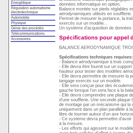
Energétique
données informatique en option.
Régulation automatisme
Balance montée sur pieds réglables e
électrotechnique
aérodynamiques utilisés en soufflerie.
Automobile
Permet de mesurer la portance, la tra
Physique
exercés sur un modèle. .
Un système d'acquisition de données e
Génie des procédés
Télécommunications
Spécifications pour appel d
Accessoires
BALANCE AERODYNAMIQUE TRO
Spécifications techniques requises:
- Balance aérodynamique à trois compo
- Elle devra être fournit sur un suppor
hauteur pour tester des modèles aérod
- Elle devra permettre de mesurer la p
tangage exercés sur un modèle.
- Elle sera conçue pour des écoulement
gauche lorsque l'on sera face à la bal
- Elle devra comprendre une plaque de
d'une soufflerie. Une seconde plaque tr
de montage par un mécanisme qui la c
uniquement dans un plan parallèle à la
libre de tourner autour d'un axe horizon
- Ce système devra permettre d'avoir l
à la mesure.
- Les efforts qui agissent sur le modè
avec trois cellules d'effort à jauges 