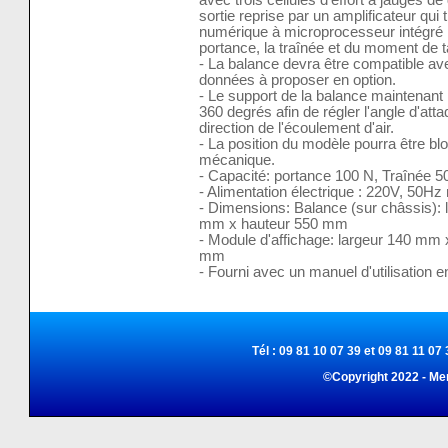
sortie reprise par un amplificateur qui 
numérique à microprocesseur intégré p
portance, la traînée et du moment de 
- La balance devra être compatible av
données à proposer en option.
- Le support de la balance maintenant 
360 degrés afin de régler l'angle d'att
direction de l'écoulement d'air.
- La position du modèle pourra être b
mécanique.
- Capacité: portance 100 N, Traînée 
- Alimentation électrique : 220V, 50
- Dimensions: Balance (sur châssis):
mm x hauteur 550 mm
- Module d'affichage: largeur 140 mm
mm
- Fourni avec un manuel d'utilisation e
Tél : 09 81 10 07 39 et 09 81 11 07 
©Copyright 2022 - Me