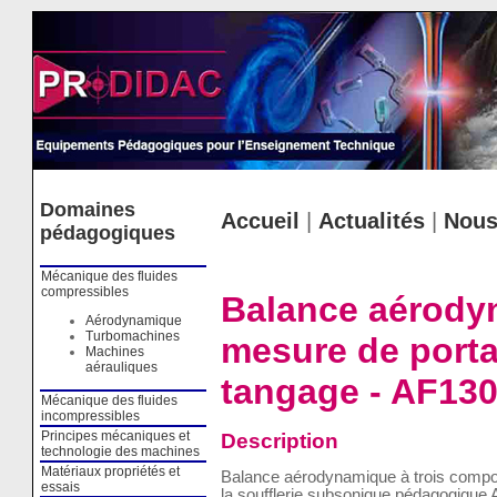
Cookies management panel
Domaines
Accueil
|
Actualités
|
Nous
pédagogiques
Mécanique des fluides
compressibles
Balance aérody
Aérodynamique
Turbomachines
mesure de porta
Machines
aérauliques
tangage - AF13
Mécanique des fluides
incompressibles
Description
Principes mécaniques et
technologie des machines
Matériaux propriétés et
Balance aérodynamique à trois compos
essais
la soufflerie subsonique pédagogique A