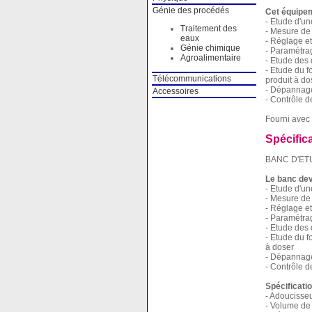
Génie des procédés
Cet équipem
- Etude d'un
Traitement des
- Mesure de 
eaux
- Réglage et
Génie chimique
- Paramétrag
Agroalimentaire
- Etude des 
- Etude du 
Télécommunications
produit à do
- Dépannag
Accessoires
- Contrôle d
Fourni avec 
Spécific
BANC D'ET
Le banc dev
- Etude d'un
- Mesure de 
- Réglage et
- Paramétrag
- Etude des 
- Etude du 
à doser
- Dépannag
- Contrôle d
Spécificati
- Adoucisse
- Volume de 