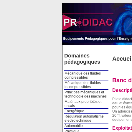
Cookies management panel
Domaines
Accuei
pédagogiques
Mécanique des fluides
compressibles
Banc d
Mécanique des fluides
incompressibles
Descript
Principes mécaniques et
technologie des machines
Pilote didac
Matériaux propriétés et
eau et évite
essais
pour les équ
Energétique
Un adoucisse
20 °f, valeu
Régulation automatisme
équipements
électrotechnique
Automobile
Exploita
Physique