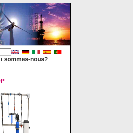
i sommes-nous?
9P