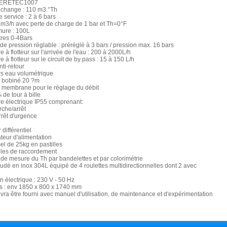
 MERETEC1007
échange : 110 m3.°Th
e service : 2 à 6 bars
,6m3/h avec perte de charge de 1 bar et Th=0°F
mure : 100L
res 0-4Bars
de pression réglable : préréglé à 3 bars / pression max. 16 bars
e à flotteur sur l'arrivée de l'eau : 200 à 2000L/h
e à flotteur sur le circuit de by pass : 15 à 150 L/h
nti-retour
rs eau volumétrique
re bobiné 20 ?m
à membrane pour le réglage du débit
 de tour à bille
re électrique IP55 comprenant:
che/arrêt
rrêt d'urgence
 différentiel
teur d'alimentation
sel de 25kg en pastilles
bles de raccordement
 de mesure du Th par bandelettes et par colorimétrie
udé en inox 304L équipé de 4 roulettes multidirectionnelles dont 2 avec
on électrique : 230 V - 50 Hz
s : env 1850 x 800 x 1740 mm
vra être fourni avec manuel d'utilisation, de maintenance et d'expérimentation