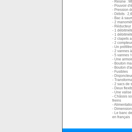
- Résine :
- Pouvoir d'
- Pression d
- Débits : 2
- Bac à sau
- 2 manomèt
- Réducteur 
- 1 débitmètr
- 1 débitmètr
- 2 clapets a
- 2 compteu
- Un préfilt
- 2 vannes 
- 5 vannes ¼
- Une armoi
- Bouton mar
- Bouton d'a
- Fusibles
- Disjoncteur
- Transforma
- 2 sacs de 
- Deux flexi
- Une valise
- Châssis so
freins
- Alimentati
- Dimension
- Le banc de
en français