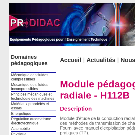
Cookies management panel
Domaines
Accueil
|
Actualités
|
Nous
pédagogiques
Mécanique des fluides
compressibles
Module pédagog
Mécanique des fluides
incompressibles
radiale - H112B
Principes mécaniques et
technologie des machines
Matériaux propriétés et
Description
essais
Energétique
Module d'étude de la conduction radia
Régulation automatisme
des méthodes de transmission de cha
électrotechnique
Fourni avec manuel d'exploitation pé
Automobile
pratiques (TP).
Physique