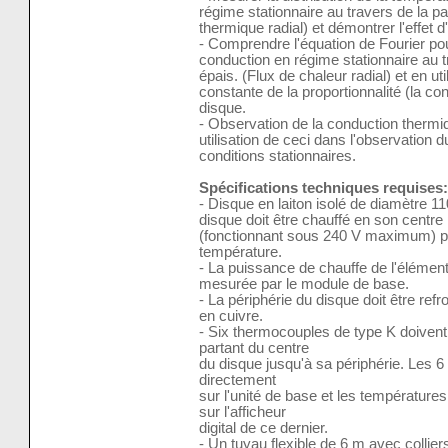
régime stationnaire au travers de la pa
thermique radial) et démontrer l'effet d
- Comprendre l'équation de Fourier pou
conduction en régime stationnaire au tr
épais. (Flux de chaleur radial) et en uti
constante de la proportionnalité (la co
disque.
- Observation de la conduction thermi
utilisation de ceci dans l'observation 
conditions stationnaires.
Spécifications techniques requises:
- Disque en laiton isolé de diamètre 
disque doit être chauffé en son centr
(fonctionnant sous 240 V maximum) pr
température.
- La puissance de chauffe de l'élément 
mesurée par le module de base.
- La périphérie du disque doit être refr
en cuivre.
- Six thermocouples de type K doiven
partant du centre
du disque jusqu'à sa périphérie. Les 
directement
sur l'unité de base et les température
sur l'afficheur
digital de ce dernier.
- Un tuyau flexible de 6 m avec collier