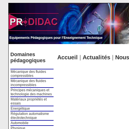
Cookies management panel
Domaines
Accueil
|
Actualités
|
Nous
pédagogiques
Mécanique des fluides
compressibles
Mécanique des fluides
incompressibles
Principes mécaniques et
technologie des machines
Matériaux propriétés et
essais
Energétique
Régulation automatisme
électrotechnique
Automobile
Physique