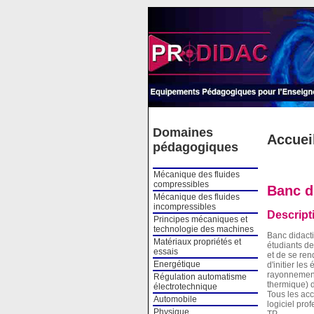
Cookies management panel
Domaines
Accuei
pédagogiques
Mécanique des fluides
compressibles
Banc d
Mécanique des fluides
incompressibles
Descript
Principes mécaniques et
technologie des machines
Banc didact
Matériaux propriétés et
étudiants de
essais
et de se ren
Energétique
d'initier le
rayonnement,
Régulation automatisme
thermique) d
électrotechnique
Tous les acc
Automobile
logiciel pro
Physique