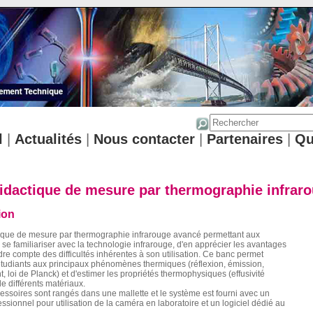
l
|
Actualités
|
Nous contacter
|
Partenaires
|
Qu
idactique de mesure par thermographie infrar
ion
ique de mesure par thermographie infrarouge avancé permettant aux
 se familiariser avec la technologie infrarouge, d'en apprécier les avantages
dre compte des difficultés inhérentes à son utilisation. Ce banc permet
s étudiants aux principaux phénomènes thermiques (réflexion, émission,
 loi de Planck) et d'estimer les propriétés thermophysiques (effusivité
e différents matériaux.
essoires sont rangés dans une mallette et le système est fourni avec un
fessionnel pour utilisation de la caméra en laboratoire et un logiciel dédié au