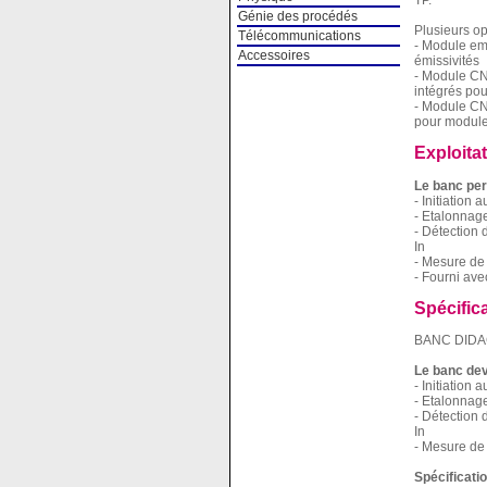
TP.
Génie des procédés
Plusieurs op
Télécommunications
- Module emi
Accessoires
émissivités
- Module CN
intégrés pou
- Module CN
pour module 
Exploita
Le banc per
- Initiation
- Etalonnag
- Détection 
In
- Mesure de 
- Fourni ave
Spécific
BANC DIDA
Le banc dev
- Initiation
- Etalonnag
- Détection 
In
- Mesure de 
Spécificati