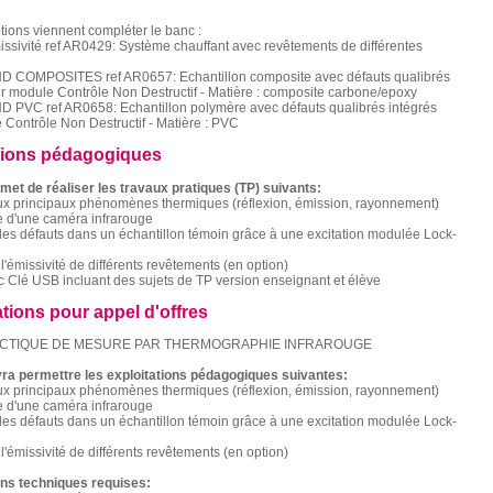
tions viennent compléter le banc :
ssivité ref AR0429: Système chauffant avec revêtements de différentes
D COMPOSITES ref AR0657: Echantillon composite avec défauts qualibrés
r module Contrôle Non Destructif - Matière : composite carbone/epoxy
D PVC ref AR0658: Echantillon polymère avec défauts qualibrés intégrés
Contrôle Non Destructif - Matière : PVC
tions pédagogiques
met de réaliser les travaux pratiques (TP) suivants:
 aux principaux phénomènes thermiques (réflexion, émission, rayonnement)
e d'une caméra infrarouge
des défauts dans un échantillon témoin grâce à une excitation modulée Lock-
l'émissivité de différents revêtements (en option)
c Clé USB incluant des sujets de TP version enseignant et élève
ations pour appel d'offres
CTIQUE DE MESURE PAR THERMOGRAPHIE INFRAROUGE
ra permettre les exploitations pédagogiques suivantes:
 aux principaux phénomènes thermiques (réflexion, émission, rayonnement)
e d'une caméra infrarouge
des défauts dans un échantillon témoin grâce à une excitation modulée Lock-
l'émissivité de différents revêtements (en option)
ons techniques requises: