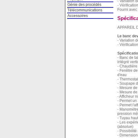
- Variation 
Génie des procédés
- Vérificatio
Fourni avec 
Télécommunications
Accessoires
Spécific
APPAREIL 
Le banc dev
- Variation 
- Vérificatio
Spécificati
- Banc de ta
intégré vert
- Chaudière 
- Fenêtre de 
d'eau
- Thermostat
- Soupape de
- Mesure de
- Mesure de 
- Afficheur 
- Permet un 
- Permet l'a
- Manomètre 
pression mêm
- Tuyau haut
- Les expér
(absolue)
- Possibilit
- Dimension