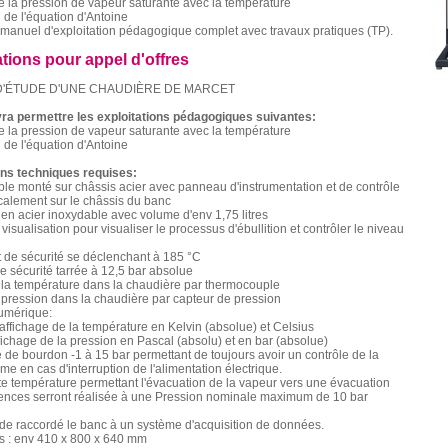
de la pression de vapeur saturante avec la température
n de l'équation d'Antoine
manuel d'exploitation pédagogique complet avec travaux pratiques (TP).
ations pour appel d'offres
D'ÉTUDE D'UNE CHAUDIÈRE DE MARCET
ra permettre les exploitations pédagogiques suivantes:
de la pression de vapeur saturante avec la température
n de l'équation d'Antoine
ons techniques requises:
ble monté sur châssis acier avec panneau d'instrumentation et de contrôle
icalement sur le châssis du banc
en acier inoxydable avec volume d'env 1,75 litres
visualisation pour visualiser le processus d'ébullition et contrôler le niveau
 de sécurité se déclenchant à 185 °C
 sécurité tarrée à 12,5 bar absolue
 la température dans la chaudière par thermocouple
pression dans la chaudière par capteur de pression
numérique:
affichage de la température en Kelvin (absolue) et Celsius
ffichage de la pression en Pascal (absolu) et en bar (absolue)
de bourdon -1 à 15 bar permettant de toujours avoir un contrôle de la
e en cas d'interruption de l'alimentation électrique.
e température permettant l'évacuation de la vapeur vers une évacuation
iences serront réalisée à une Pression nominale maximum de 10 bar
é de raccordé le banc à un système d'acquisition de données.
s : env 410 x 800 x 640 mm