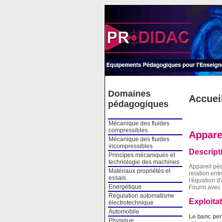
Cookies management panel
Domaines
Accuei
pédagogiques
Mécanique des fluides
compressibles
Appare
Mécanique des fluides
incompressibles
Descript
Principes mécaniques et
technologie des machines
Appareil pé
Matériaux propriétés et
relation ent
essais
l'équation d
Energétique
Fourni avec 
Régulation automatisme
Exploita
électrotechnique
Automobile
Le banc per
Physique