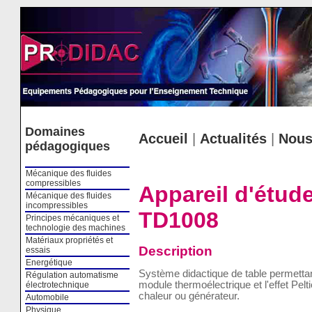
Cookies management panel
Domaines
Accueil
|
Actualités
|
Nous
pédagogiques
Mécanique des fluides
compressibles
Appareil d'étude
Mécanique des fluides
incompressibles
TD1008
Principes mécaniques et
technologie des machines
Matériaux propriétés et
Description
essais
Energétique
Système didactique de table permettan
Régulation automatisme
module thermoélectrique et l'effet Pe
électrotechnique
chaleur ou générateur.
Automobile
Physique