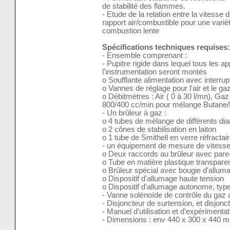
de stabilité des flammes.
- Etude de la relation entre la vitesse 
rapport air/combustible pour une vari
combustion lente
Spécifications techniques requises:
- Ensemble comprenant :
- Pupitre rigide dans lequel tous les ap
l'instrumentation seront montés
o Soufflante alimentation avec interrup
o Vannes de réglage pour l'air et le ga
o Débitmètres : Air ( 0 à 30 l/mn), Gaz
800/400 cc/min pour mélange Butane
- Un brûleur à gaz :
o 4 tubes de mélange de différents di
o 2 cônes de stabilisation en laiton
o 1 tube de Smithell en verre réfractai
- un équipement de mesure de vitesse
o Deux raccords au brûleur avec par
o Tube en matière plastique transpare
o Brûleur spécial avec bougie d'allum
o Dispositif d'allumage haute tension
o Dispositif d'allumage autonome, type
- Vanne solénoïde de contrôle du gaz a
- Disjoncteur de surtension, et disjoncte
- Manuel d'utilisation et d'expérimentat
- Dimensions : env 440 x 300 x 440 