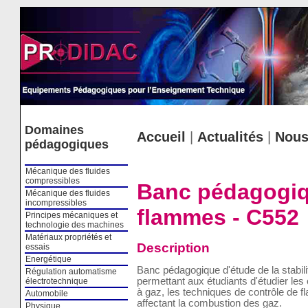
Cookies management panel
Domaines
Accueil
|
Actualités
|
Nous
pédagogiques
Mécanique des fluides
compressibles
Banc pédagogiqu
Mécanique des fluides
incompressibles
flammes - C552
Principes mécaniques et
technologie des machines
Matériaux propriétés et
Description
essais
Energétique
Banc pédagogique d'étude de la stabil
Régulation automatisme
permettant aux étudiants d'étudier les
électrotechnique
à gaz, les techniques de contrôle de 
Automobile
affectant la combustion des gaz.
Physique