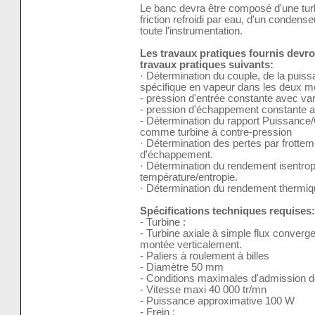
Le banc devra être composé d'une turbi
friction refroidi par eau, d'un condens
toute l'instrumentation.
Les travaux pratiques fournis devron
travaux pratiques suivants:
· Détermination du couple, de la puis
spécifique en vapeur dans les deux m
- pression d'entrée constante avec va
- pression d'échappement constante av
- Détermination du rapport Puissance/Ch
comme turbine à contre-pression
· Détermination des pertes par frottem
d'échappement.
· Détermination du rendement isentro
température/entropie.
· Détermination du rendement thermiq
Spécifications techniques requises:
- Turbine :
- Turbine axiale à simple flux converg
montée verticalement.
- Paliers à roulement à billes
- Diamètre 50 mm
- Conditions maximales d'admission d
- Vitesse maxi 40 000 tr/mn
- Puissance approximative 100 W
- Frein :