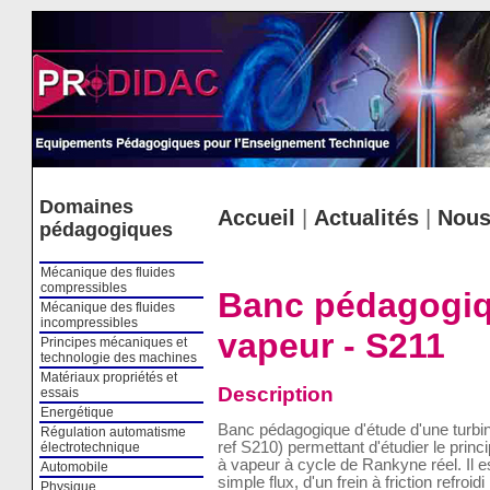
Cookies management panel
Domaines
Accueil
|
Actualités
|
Nous
pédagogiques
Mécanique des fluides
compressibles
Banc pédagogiqu
Mécanique des fluides
incompressibles
vapeur - S211
Principes mécaniques et
technologie des machines
Matériaux propriétés et
Description
essais
Energétique
Banc pédagogique d'étude d'une turbin
Régulation automatisme
ref S210) permettant d'étudier le prin
électrotechnique
à vapeur à cycle de Rankyne réel. Il e
Automobile
simple flux, d'un frein à friction refroi
Physique