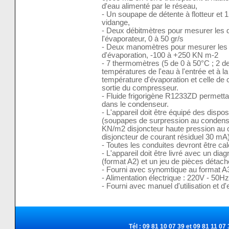
d'eau alimenté par le réseau,
- Un soupape de détente à flotteur et 
vidange,
- Deux débitmètres pour mesurer les 
l'évaporateur, 0 à 50 gr/s
- Deux manomètres pour mesurer les 
d'évaporation, -100 à +250 KN m-2
- 7 thermomètres (5 de 0 à 50°C ; 2 de
températures de l'eau à l'entrée et à l
température d'évaporation et celle de 
sortie du compresseur.
- Fluide frigorigène R1233ZD permetta
dans le condenseur.
- L'appareil doit être équipé des dispo
(soupapes de surpression au condenseu
KN/m2 disjoncteur haute pression au
disjoncteur de courant résiduel 30 mA)
- Toutes les conduites devront être cal
- L'appareil doit être livré avec un di
(format A2) et un jeu de pièces détach
- Fourni avec synomtique au format A3
- Alimentation électrique : 220V - 5
- Fourni avec manuel d'utilisation et d
Tél : 09 81 10 07 39 et 09 81 11 07 