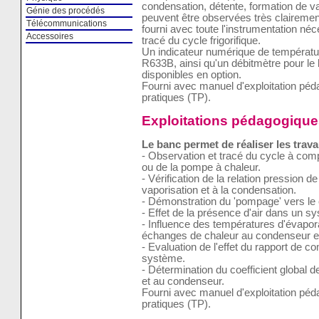
condensation, détente, formation de v
Génie des procédés
peuvent être observées très clairement 
Télécommunications
fourni avec toute l'instrumentation néc
Accessoires
tracé du cycle frigorifique.
Un indicateur numérique de températ
R633B, ainsi qu'un débitmètre pour le 
disponibles en option.
Fourni avec manuel d'exploitation pé
pratiques (TP).
Exploitations pédagogique
Le banc permet de réaliser les trava
- Observation et tracé du cycle à comp
ou de la pompe à chaleur.
- Vérification de la relation pression d
vaporisation et à la condensation.
- Démonstration du 'pompage' vers le
- Effet de la présence d'air dans un sy
- Influence des températures d'évapora
échanges de chaleur au condenseur et 
- Evaluation de l'effet du rapport de 
système.
- Détermination du coefficient global d
et au condenseur.
Fourni avec manuel d'exploitation pé
pratiques (TP).