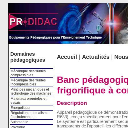
Cookies management panel
Domaines
Accueil
|
Actualités
|
Nous
pédagogiques
Mécanique des fluides
compressibles
Banc pédagogiq
Mécanique des fluides
incompressibles
frigorifique à c
Principes mécaniques et
technologie des machines
Matériaux propriétés et
Description
essais
Energétique
Appareil pédagogique de démonstration 
Régulation automatisme
R633), conçu spécifiquement pour l'e
électrotechnique
Le système est particulièrement sécur
Automobile
transparents de l'appareil, les différe
Physique