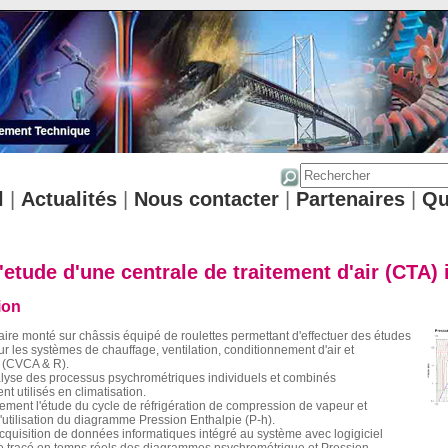
l
|
Actualités
|
Nous contacter
|
Partenaires
|
Qu
etude d'une centrale de traitement d'air (CTA)
ion
re monté sur châssis équipé de roulettes permettant d'effectuer des études
r les systèmes de chauffage, ventilation, conditionnement d'air et
n (CVCA & R).
nalyse des processus psychrométriques individuels et combinés
utilisés en climatisation.
ment l'étude du cycle de réfrigération de compression de vapeur et
utilisation du diagramme Pression Enthalpie (P-h).
quisition de données informatiques intégré au système avec logigiciel