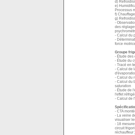
d) Refroidis
e) Humidific
Processus m
f) Chauffage
g) Refroidis
- Observation
des réglage
psychrométr
- Calcul du 
- Déterminat
force motri
Groupe frig
- Étude des 
- Étude du c
- Tracé en t
- Calcul de 
d'évaporati
- Calcul du
- Calcul du 
saturation
- Étude de l
l'effet réfri
- Calcul de l
Spécificati
- CTA monté
- La veine d
visualiser 
- 18 mesures
circuit frigo
réchauffeur 