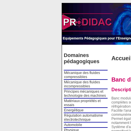
Cookies management panel
Domaines
Accuei
pédagogiques
Mécanique des fluides
compressibles
Banc d'
Mécanique des fluides
incompressibles
Descript
Principes mécaniques et
technologie des machines
Banc modulai
Matériaux propriétés et
complètes su
essais
réfrigératio
Energétique
Facilite l'a
communément 
Régulation automatisme
Permet égale
électrotechnique
notamment l'
Automobile
Système d'ac
Physique