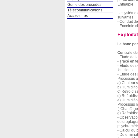
permettant 
Enthalpie.
Génie des procédés
Télécommunications
Le système e
Accessoires
suivantes:
- Conduit de
- Enceinte 
Exploita
Le banc per
Centrale de 
- Étude de l
- Tracé en 
- Étude des 
fonctions
- Étude des 
Processus à
a) Chaleur 
b) Humidific
c) Refroidis
d) Refroidis
e) Humidific
Processus m
f) Chauffage
g) Refroidis
- Observation
des réglage
psychrométr
- Calcul du 
- Déterminat