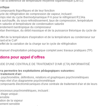
ce de la différence de température moyenne logarithmique (LMTD)
orifique
composants frigorifiques et de leur fonction
ycle de réfrigération de compression de vapeur, incluant :
emps réel du cycle thermodynamique P-h pour le réfrigérant R134a
la surchauffe, du sous-refroidissement, taux de compression, température
on saturée et température de condensation saturée
 rendement isentropique du compresseur
bilan thermique, du débit massique et de la puissance théorique du cycle de
'effet de la température d'aspiration et de la température au condenseur sur
gérant et le CoP
'effet de la variation de la charge sur le cycle de réfrigération
manuel d'exploitation pédagogique complet avec travaux pratiques (TP).
ations pour appel d'offres
UDE D'UNE CENTRALE DE TRAITEMENT D'AIR (CTA) INFORMATISÉ
ra permettre les exploitations pédagogiques suivantes:
traitement d'air:
a psychrométrie, définitions, relations et graphiques psychrométriques
temps réel d'un diagramme psychrométrique
composants électromécaniques d'une centrale de traitement d'air et de leurs
processus psychrométriques, incluant :
 étage unique :
sensible
ation de la vapeur
sement sensible