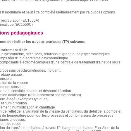
le tracé en temps réels des diagrammes psychrométrique et Pression-
st modulaire et peut être complété ulétrieurement par l'ajout des options
 recirculation (EC1550A)
climatique (EC1550C)
tions pédagogiques
met de réaliser les travaux pratiques (TP) suivants:
traitement d'air:
a psychrométrie, définitions, relations et graphiques psychrométriques
temps réel d'un diagramme psychrométrique
composants électromécaniques d'une centrale de traitement d'air et de leurs
processus psychrométriques, incluant :
 étage unique :
sensible
ation de la vapeur
sement sensible
sement sensible et latent et déshumidification
ation adiabatique (refroidissement par évaporation)
ulti étagé (exemples typiques)
 et humidification
sement, humidification et chauffage
 de l'effet de la variation de la vitesse du ventilateur, du débit de la pompe et
s de température pour tout les processus et combinaisons de processus
iques ci-dessus.
point de rosée
ion du transfert de chaleur à travers l'échangeur de chaleur Eau-Air et de la