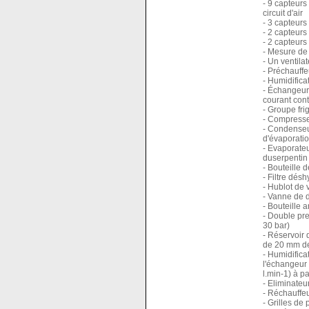
- 9 capteurs
circuit d'air
- 3 capteurs
- 2 capteurs
- 2 capteurs 
- Mesure de
- Un ventila
- Préchauffe
- Humidifica
- Échangeur
courant cont
- Groupe fri
- Compresse
- Condenseu
d'évaporatio
- Evaporateu
duserpentin
- Bouteille d
- Filtre dés
- Hublot de 
- Vanne de 
- Bouteille 
- Double pre
30 bar)
- Réservoir 
de 20 mm de
- Humidifica
l'échangeur
l.min-1) à pa
- Eliminateu
- Réchauffeu
- Grilles de