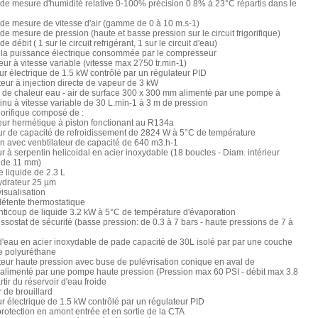
 de mesure d'humidité relative 0-100% précision 0.8% à 23°C répartis dans le
 de mesure de vitesse d'air (gamme de 0 à 10 m.s-1)
 de mesure de pression (haute et basse pression sur le circuit frigorifique)
de débit ( 1 sur le circuit refrigérant, 1 sur le circuit d'eau)
 la puissance électrique consommée par le compresseur
teur à vitesse variable (vitesse max 2750 tr.min-1)
ur électrique de 1.5 kW contrôlé par un régulateur PID
teur à injection directe de vapeur de 3 kW
 de chaleur eau - air de surface 300 x 300 mm alimenté par une pompe à
inu à vitesse variable de 30 L.min-1 à 3 m de pression
gorifique composé de :
ur hermétique à piston fonctionant au R134a
r de capacité de refroidissement de 2824 W à 5°C de température
n avec venbtilateur de capacité de 640 m3.h-1
r à serpentin helicoidal en acier inoxydable (18 boucles - Diam. intérieur
 de 11 mm)
e liquide de 2.3 L
hydrateur 25 µm
visualisation
détente thermostatique
anticoup de liquide 3.2 kW à 5°C de température d'évaporation
ssostat de sécurité (basse pression: de 0.3 à 7 bars - haute pressions de 7 à
d'eau en acier inoxydable de pade capacité de 30L isolé par par une couche
 polyuréthane
teur haute pression avec buse de pulévrisation conique en aval de
 alimenté par une pompe haute pression (Pression max 60 PSI - débit max 3.8
rtir du réservoir d'eau froide
r de brouillard
r électrique de 1.5 kW contrôlé par un régulateur PID
 protection en amont entrée et en sortie de la CTA