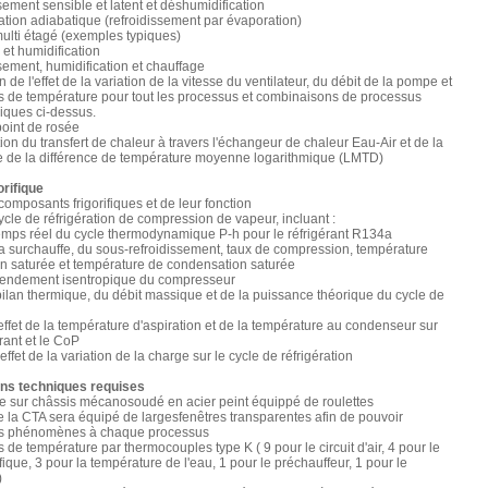
sement sensible et latent et déshumidification
ation adiabatique (refroidissement par évaporation)
ulti étagé (exemples typiques)
 et humidification
sement, humidification et chauffage
 de l'effet de la variation de la vitesse du ventilateur, du débit de la pompe et
s de température pour tout les processus et combinaisons de processus
iques ci-dessus.
point de rosée
ion du transfert de chaleur à travers l'échangeur de chaleur Eau-Air et de la
ce de la différence de température moyenne logarithmique (LMTD)
orifique
composants frigorifiques et de leur fonction
ycle de réfrigération de compression de vapeur, incluant :
emps réel du cycle thermodynamique P-h pour le réfrigérant R134a
la surchauffe, du sous-refroidissement, taux de compression, température
on saturée et température de condensation saturée
 rendement isentropique du compresseur
bilan thermique, du débit massique et de la puissance théorique du cycle de
'effet de la température d'aspiration et de la température au condenseur sur
gérant et le CoP
'effet de la variation de la charge sur le cycle de réfrigération
ons techniques requises
e sur châssis mécanosoudé en acier peint équippé de roulettes
e la CTA sera équipé de largesfenêtres transparentes afin de pouvoir
les phénomènes à chaque processus
 de température par thermocouples type K ( 9 pour le circuit d'air, 4 pour le
rifique, 3 pour la température de l'eau, 1 pour le préchauffeur, 1 pour le
)