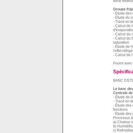
force motri
Groupe frig
- Étude des 
- Étude du c
- Tracé en t
- Calcul de 
d'évaporati
- Calcul du
- Calcul du 
saturation
- Étude de l
l'effet réfri
- Calcul de l
Fourni avec 
Spécific
BANC D'ET
Le banc dev
Centrale de 
- Étude de l
- Tracé en 
- Étude des 
fonctions
- Étude des 
Processus à
a) Chaleur 
b) Humidific
c) Refroidis