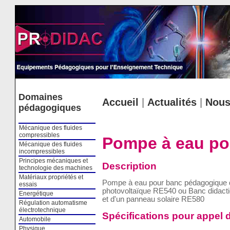
Cookies management panel
Domaines
Accueil
|
Actualités
|
Nous
pédagogiques
Mécanique des fluides
compressibles
Pompe à eau pou
Mécanique des fluides
incompressibles
Principes mécaniques et
Description
technologie des machines
Matériaux propriétés et
Pompe à eau pour banc pédagogique 
essais
photovoltaïque RE540 ou Banc didacti
Energétique
et d'un panneau solaire RE580
Régulation automatisme
électrotechnique
Spécifications pour appel d
Automobile
Physique