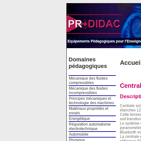
Cookies management panel
Domaines
Accuei
pédagogiques
Mécanique des fluides
compressibles
Central
Mécanique des fluides
incompressibles
Descript
Principes mécaniques et
technologie des machines
Centrale sol
Matériaux propriétés et
étanches 12V
essais
Cette tension
Energétique
soit transf
Le système e
Régulation automatisme
pyranomètre 
électrotechnique
Bluetooth vi
Automobile
La centrale 
Physique