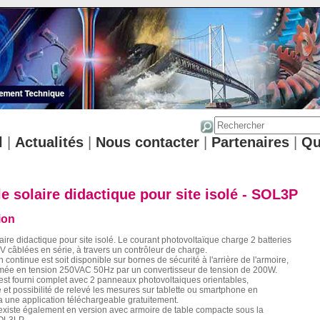
l
|
Actualités
|
Nous contacter
|
Partenaires
|
Qu
e solaire didactique pour site isolé - SOL3P
ion
aire didactique pour site isolé. Le courant photovoltaïque charge 2 batteries
 câblées en série, à travers un contrôleur de charge.
 continue est soit disponible sur bornes de sécurité à l'arrière de l'armoire,
ormée en tension 250VAC 50Hz par un convertisseur de tension de 200W.
st fourni complet avec 2 panneaux photovoltaiques orientables,
et possibilité de relevé les mesures sur tablette ou smartphone en
a une application téléchargeable gratuitement.
existe également en version avec armoire de table compacte sous la