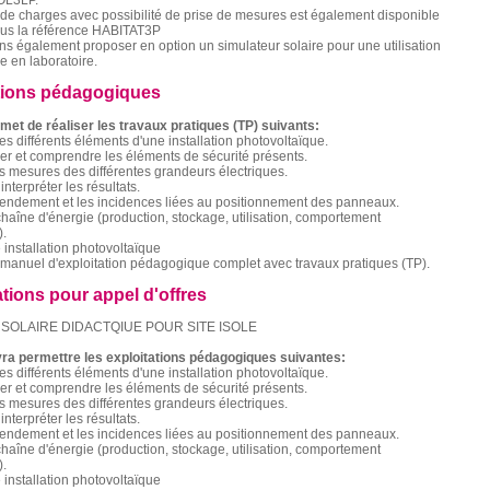
OL3LP.
de charges avec possibilité de prise de mesures est également disponible
ous la référence HABITAT3P
 également proposer en option un simulateur solaire pour une utilisation
le en laboratoire.
tions pédagogiques
met de réaliser les travaux pratiques (TP) suivants:
les différents éléments d'une installation photovoltaïque.
r et comprendre les éléments de sécurité présents.
es mesures des différentes grandeurs électriques.
interpréter les résultats.
 rendement et les incidences liées au positionnement des panneaux.
 chaîne d'énergie (production, stockage, utilisation, comportement
.
 installation photovoltaïque
manuel d'exploitation pédagogique complet avec travaux pratiques (TP).
ations pour appel d'offres
SOLAIRE DIDACTQIUE POUR SITE ISOLE
ra permettre les exploitations pédagogiques suivantes:
les différents éléments d'une installation photovoltaïque.
r et comprendre les éléments de sécurité présents.
es mesures des différentes grandeurs électriques.
interpréter les résultats.
 rendement et les incidences liées au positionnement des panneaux.
 chaîne d'énergie (production, stockage, utilisation, comportement
.
 installation photovoltaïque