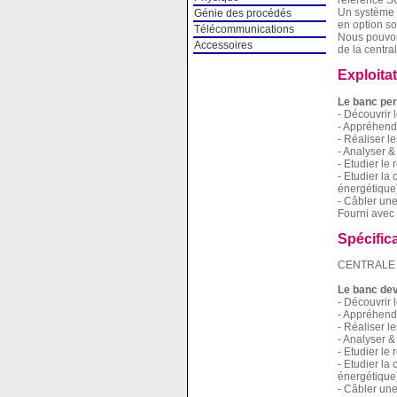
référence S
Un système 
Génie des procédés
en option s
Télécommunications
Nous pouvons
Accessoires
de la centra
Exploita
Le banc per
- Découvrir 
- Appréhende
- Réaliser l
- Analyser & 
- Etudier le
- Etudier la
énergétique)
- Câbler une
Fourni avec 
Spécific
CENTRALE 
Le banc dev
- Découvrir 
- Appréhende
- Réaliser l
- Analyser & 
- Etudier le
- Etudier la
énergétique)
- Câbler une