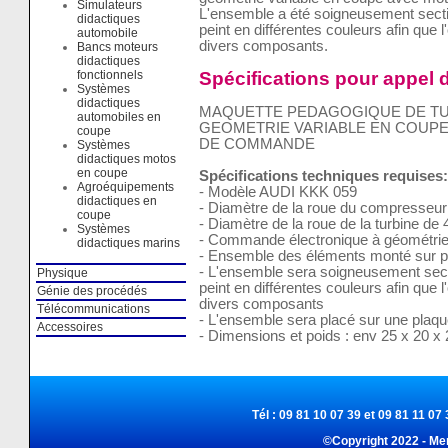
Simulateurs
L'ensemble a été soigneusement secti
didactiques
peint en différentes couleurs afin que 
automobile
divers composants.
Bancs moteurs
didactiques
Spécifications pour appel d
fonctionnels
Systèmes
didactiques
MAQUETTE PEDAGOGIQUE DE T
automobiles en
GEOMETRIE VARIABLE EN COUP
coupe
DE COMMANDE
Systèmes
didactiques motos
en coupe
Spécifications techniques requises:
Agroéquipements
- Modèle AUDI KKK 059
didactiques en
- Diamètre de la roue du compresse
coupe
- Diamètre de la roue de la turbine d
Systèmes
- Commande électronique à géométrie
didactiques marins
- Ensemble des éléments monté sur p
- L'ensemble sera soigneusement sect
Physique
peint en différentes couleurs afin que 
Génie des procédés
divers composants
Télécommunications
- L'ensemble sera placé sur une plaq
Accessoires
- Dimensions et poids : env 25 x 20 x 
Tél : 09 81 10 07 39 et 09 81 11 07 
©Copyright 2022 - Me