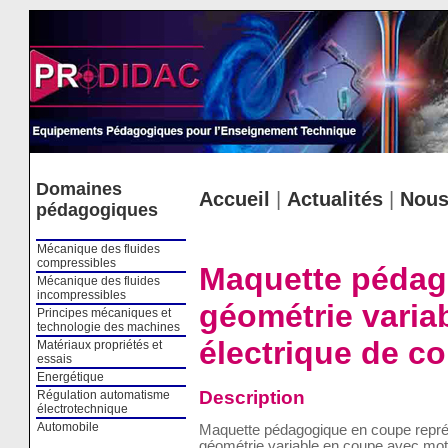
Cookies management panel
Domaines
Accueil
|
Actualités
|
Nous
pédagogiques
Mécanique des fluides
compressibles
Maquette pédag
Mécanique des fluides
incompressibles
géométrie varia
Principes mécaniques et
technologie des machines
électrique de 
Matériaux propriétés et
essais
Energétique
Description
Régulation automatisme
électrotechnique
Automobile
Maquette pédagogique en coupe repré
géométrie variable en coupe avec mo