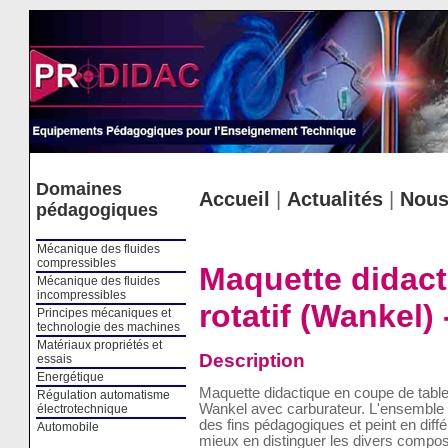
Cookies management panel
Domaines
Accueil
|
Actualités
|
Nous
pédagogiques
Mécanique des fluides
compressibles
Maquette didact
Mécanique des fluides
incompressibles
rotatif (Wankel)
Principes mécaniques et
technologie des machines
Matériaux propriétés et
Description
essais
Energétique
Maquette didactique en coupe de table 
Régulation automatisme
Wankel avec carburateur. L'ensemble 
électrotechnique
des fins pédagogiques et peint en diffé
Automobile
mieux en distinguer les divers compo