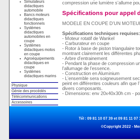
Simulateurs
compression une lumière s'allume pour
didactiques
automobile
Spécifications pour appel d
Bancs moteurs
didactiques
MODELE EN COUPE D'UN MOTEUR
fonctionnels
Systèmes
didactiques
Spécifications techniques requises:
automobiles en
- Moteur rotatif de Wankel
coupe
- Carburateur en coupe
Systèmes
- Rotor à base de piston triangulaire tou
didactiques motos
montrant clairement les différentes p
en coupe
- Arbre d'entrainement
Agroéquipements
didactiques en
- Pendant la phase de compression un
coupe
l'allumage de l'essence.
Systèmes
- Construction en Aluminium
didactiques marins
- L'ensemble sera soigneusement sect
peint en différentes couleurs afin que 
Physique
divers composants.
Génie des procédés
- Dimensions: env 20x40x30h cm - po
Télécommunications
Accessoires
Tél : 09 81 10 07 39 et 09 81 11 07 
©Copyright 2022 - Me