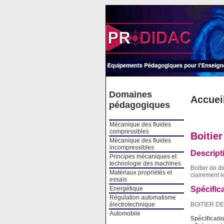
Cookies management panel
Domaines
Accuei
pédagogiques
Mécanique des fluides
compressibles
Boitier
Mécanique des fluides
incompressibles
Descript
Principes mécaniques et
technologie des machines
Boitier de d
Matériaux propriétés et
clairement l
essais
Energétique
Spécific
Régulation automatisme
BOITIER D
électrotechnique
Automobile
Spécificati