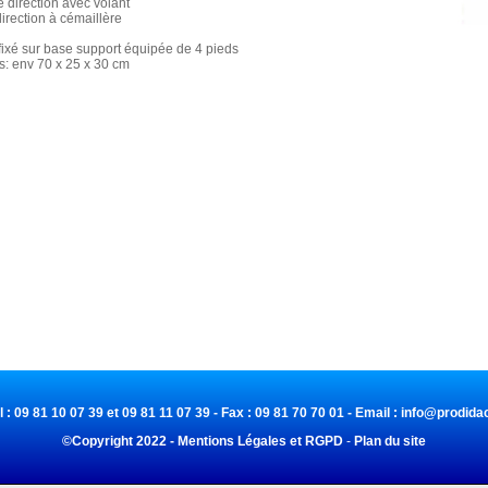
 direction avec volant
direction à cémaillère
ixé sur base support équipée de 4 pieds
s: env 70 x 25 x 30 cm
l : 09 81 10 07 39 et 09 81 11 07 39 - Fax : 09 81 70 70 01 - Email :
info@prodidac
©Copyright 2022 - Mentions Légales et RGPD
-
Plan du site