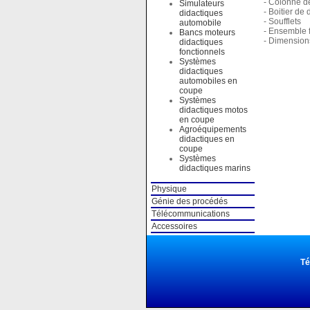
- Colonne de
Simulateurs
- Boitier de 
didactiques
- Soufflets
automobile
- Ensemble f
Bancs moteurs
- Dimension
didactiques
fonctionnels
Systèmes
didactiques
automobiles en
coupe
Systèmes
didactiques motos
en coupe
Agroéquipements
didactiques en
coupe
Systèmes
didactiques marins
Physique
Génie des procédés
Télécommunications
Accessoires
Té