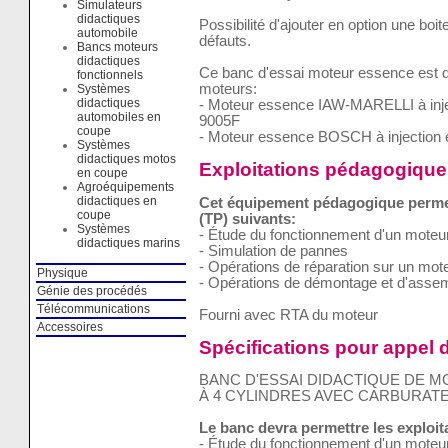
Simulateurs
didactiques
Possibilité d'ajouter en option une boi
automobile
défauts.
Bancs moteurs
didactiques
Ce banc d'essai moteur essence est di
fonctionnels
moteurs:
Systèmes
didactiques
- Moteur essence IAW-MARELLI à injec
automobiles en
9005F
coupe
- Moteur essence BOSCH à injection é
Systèmes
didactiques motos
Exploitations pédagogique
en coupe
Agroéquipements
didactiques en
Cet équipement pédagogique permet 
coupe
(TP) suivants:
Systèmes
- Étude du fonctionnement d'un mote
didactiques marins
- Simulation de pannes
- Opérations de réparation sur un mote
Physique
- Opérations de démontage et d'asse
Génie des procédés
Télécommunications
Fourni avec RTA du moteur
Accessoires
Spécifications pour appel d
BANC D'ESSAI DIDACTIQUE DE 
À 4 CYLINDRES AVEC CARBURAT
Le banc devra permettre les exploi
- Étude du fonctionnement d'un mote