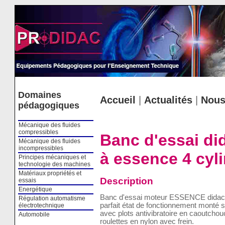
Cookies management panel
Domaines
Accueil
|
Actualités
|
Nous
pédagogiques
Mécanique des fluides
compressibles
Banc d'essai di
Mécanique des fluides
incompressibles
à essence 4 cyl
Principes mécaniques et
technologie des machines
Matériaux propriétés et
Description
essais
Energétique
Banc d'essai moteur ESSENCE didacti
Régulation automatisme
parfait état de fonctionnement monté s
électrotechnique
avec plots antivibratoire en caoutcho
Automobile
roulettes en nylon avec frein.