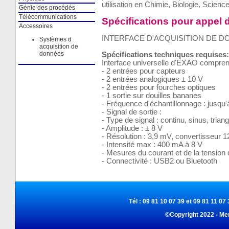
utilisation en Chimie, Biologie, Science
Génie des procédés
Télécommunications
Spécifications pour appel d
Accessoires
INTERFACE D'ACQUISITION DE 
Systèmes d
acquisition de
données
Spécifications techniques requises:
Interface universelle d'EXAO compren
- 2 entrées pour capteurs
- 2 entrées analogiques ± 10 V
- 2 entrées pour fourches optiques
- 1 sortie sur douilles bananes
- Fréquence d'échantillonnage : jusqu
- Signal de sortie :
- Type de signal : continu, sinus, trian
- Amplitude : ± 8 V
- Résolution : 3,9 mV, convertisseur 12
- Intensité max : 400 mA à 8 V
- Mesures du courant et de la tension 
- Connectivité : USB2 ou Bluetooth
Tél : 09 81 10 07 39 et 09 81 11 07 
©Copyright 2022 - Me