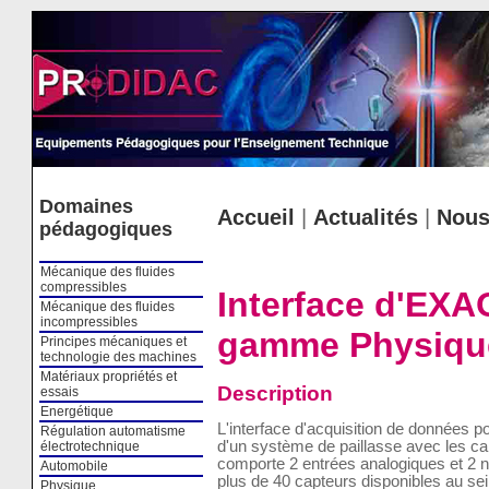
Cookies management panel
Domaines
Accueil
|
Actualités
|
Nous
pédagogiques
Mécanique des fluides
compressibles
Interface d'EXA
Mécanique des fluides
incompressibles
gamme Physique
Principes mécaniques et
technologie des machines
Matériaux propriétés et
Description
essais
Energétique
L'interface d'acquisition de données 
Régulation automatisme
d'un système de paillasse avec les cap
électrotechnique
comporte 2 entrées analogiques et 2 
Automobile
plus de 40 capteurs disponibles au s
Physique